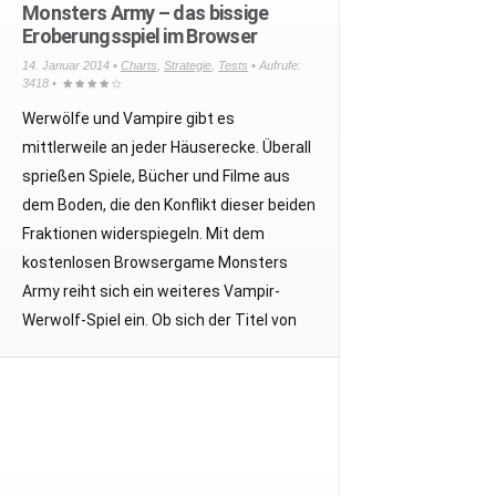
Monsters Army – das bissige
Eroberungsspiel im Browser
14. Januar 2014 •
Charts
,
Strategie
,
Tests
• Aufrufe:
3418 •
Werwölfe und Vampire gibt es
mittlerweile an jeder Häuserecke. Überall
sprießen Spiele, Bücher und Filme aus
dem Boden, die den Konflikt dieser beiden
Fraktionen widerspiegeln. Mit dem
kostenlosen Browsergame Monsters
Army reiht sich ein weiteres Vampir-
Werwolf-Spiel ein. Ob sich der Titel von