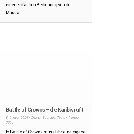
einer einfachen Bedienung von der
Masse
Battle of Crowns – die Karibik ruft
5. Januar 2014 •
Charts
,
Strategie
,
Tests
• Aufrufe:
3645
In Battle of Crowns müsst ihr eure eigene