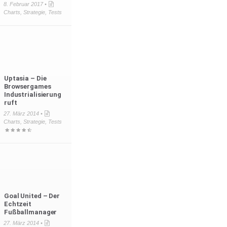
8. Februar 2017 •
Charts
,
Strategie
,
Tests
Uptasia – Die
Browsergames
Industrialisierung
ruft
27. März 2014 •
Charts
,
Strategie
,
Tests
Goal United – Der
Echtzeit
Fußballmanager
27. März 2014 •