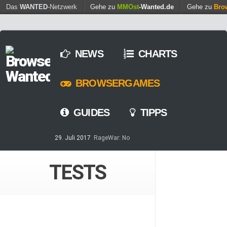
Find out more.
Das
WANTED
-Netzwerk
Gehe zu
MMOst
Okay, thanks
-Wanted.de
Gehe zu
Bro
NEWS
CHARTS
BROWSERGAMES
GUIDES
TIPPS
29. Juli 2017
RageWar: No
Time is save – ist nun online
14. Mai 2017
Streaming von
TESTS
Games – so geht’s
7. März 2017
Casino-Spiele
am Browser – kostenlos und
zeitweilig
8. Februar 2017
MARS
TOMORROW – Gewaltfreie