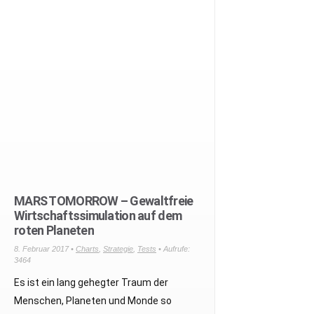
MARS TOMORROW – Gewaltfreie
Wirtschaftssimulation auf dem
roten Planeten
8. Februar 2017 •
Charts
,
Strategie
,
Tests
• Aufrufe:
3464
Es ist ein lang gehegter Traum der
Menschen, Planeten und Monde so