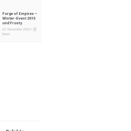
Forge of Empires –
Winter-Event 2015
und Frosty
23. November 2015 •
News