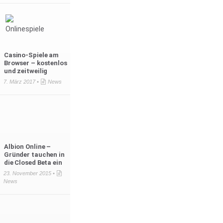
Casino-Spiele am
Browser – kostenlos
und zeitweilig
7. März 2017 •
News
Albion Online –
Gründer tauchen in
die Closed Beta ein
23. November 2015 •
News