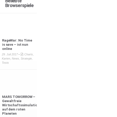
Beliebte
Browserspiele
RageWar: No Time
is save – ist nun
online
29. Juli 2017 •
Charts
,
Karten
,
News
,
Strategie
,
Tests
MARS TOMORROW –
Gewaltfreie
Wirtschaftssimulation
auf dem roten
Planeten