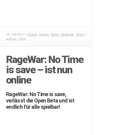
29. Juli 2017 •
Charts
,
Karten
,
News
,
Strategie
,
Tests
•
Aufrufe: 3208
RageWar: No Time
is save – ist nun
online
RageWar: No Time is save,
verlässt die Open Beta und ist
endlich für alle spielbar!