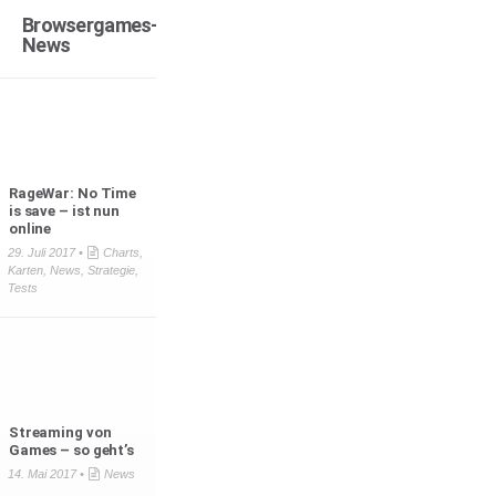
Browsergames-
News
RageWar: No Time
is save – ist nun
online
29. Juli 2017 •
Charts
,
Karten
,
News
,
Strategie
,
Tests
Streaming von
Games – so geht’s
14. Mai 2017 •
News