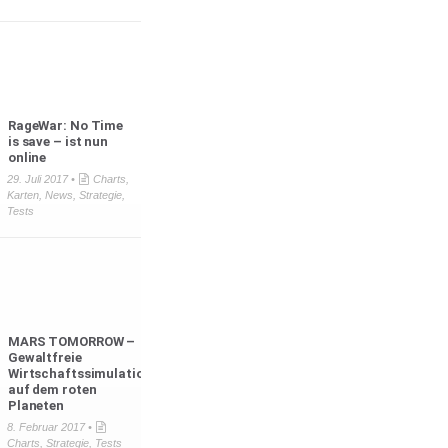
RageWar: No Time
is save – ist nun
online
29. Juli 2017 •
Charts
,
Karten
,
News
,
Strategie
,
Tests
MARS TOMORROW –
Gewaltfreie
Wirtschaftssimulation
auf dem roten
Planeten
8. Februar 2017 •
Charts
,
Strategie
,
Tests