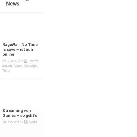
News
RageWar: No Time
is save – ist nun
online
29. Juli 2017 •
Charts
,
Karten
,
News
,
Strategie
,
Tests
Streaming von
Games – so geht’s
14. Mai 2017 •
News