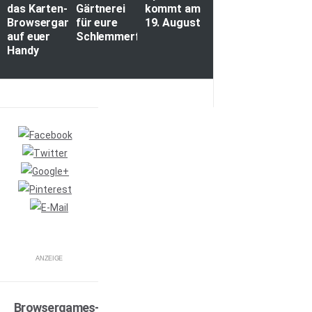
das Karten-
Gärtnerei
kommt am
Browsergame
für eure
19. August
auf euer
Schlemmerfarm
Handy
ANZEIGE
Browsergames-