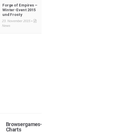
Forge of Empires –
Winter-Event 2015
und Frosty
23. November 2015 •
News
Browsergames-
Charts