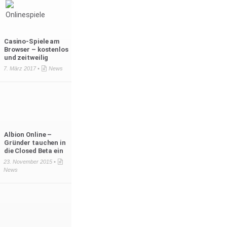
Casino-Spiele am
Browser – kostenlos
und zeitweilig
7. März 2017 •
News
Albion Online –
Gründer tauchen in
die Closed Beta ein
23. November 2015 •
News