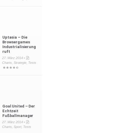
Uptasia – Die
Browsergames
Industrialisierung
ruft
27. März 2014 •
Charts
,
Strategie
,
Tests
Goal United – Der
Echtzeit
Fußballmanager
27. März 2014 •
Charts
,
Sport
,
Tests