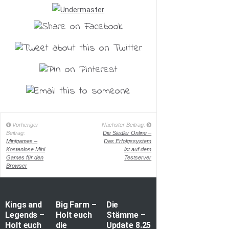
Vorheriger
Nächster Beitrag:
Beitrag:
Die Siedler Online –
Minigames –
Das Erfolgssystem
Kostenlose Mini
ist auf dem
Games für den
Testserver
Browser
Kings and
Big Farm –
Die
Legends –
Holt euch
Stämme –
Holt euch
die
Update 8.25