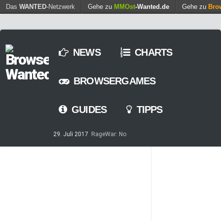
Find out more.
Das
WANTED
-Netzwerk
Gehe zu
MMOst
Okay, thanks
-Wanted.de
Gehe zu
Bro
NEWS
CHARTS
BROWSERGAMES
GUIDES
TIPPS
29. Juli 2017
RageWar: No
Time is save – ist nun online
14. Mai 2017
Streaming von
Games – so geht’s
7. März 2017
Casino-Spiele
am Browser – kostenlos und
zeitweilig
8. Februar 2017
MARS
TOMORROW – Gewaltfreie