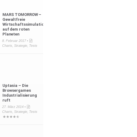
MARS TOMORROW –
Gewaltfreie
Wirtschaftssimulation
auf dem roten
Planeten
8. Februar 2017 •
Charts
,
Strategie
,
Tests
Uptasia – Die
Browsergames
Industrialisierung
ruft
27. März 2014 •
Charts
,
Strategie
,
Tests