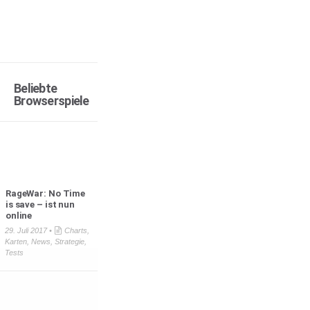
Beliebte
Browserspiele
RageWar: No Time
is save – ist nun
online
29. Juli 2017 •
Charts
,
Karten
,
News
,
Strategie
,
Tests