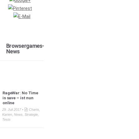
Browsergames-
News
RageWar: No Time
is save – ist nun
online
29. Juli 2017 •
Charts
,
Karten
,
News
,
Strategie
,
Tests