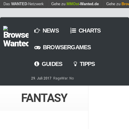
Find out more.
Das
WANTED
-Netzwerk
Gehe zu
MMOst
Okay, thanks
-Wanted.de
Gehe zu
Bro
NEWS
CHARTS
BROWSERGAMES
GUIDES
TIPPS
29. Juli 2017
RageWar: No
Time is save – ist nun online
14. Mai 2017
Streaming von
FANTASY
Games – so geht’s
7. März 2017
Casino-Spiele
am Browser – kostenlos und
zeitweilig
8. Februar 2017
MARS
TOMORROW – Gewaltfreie