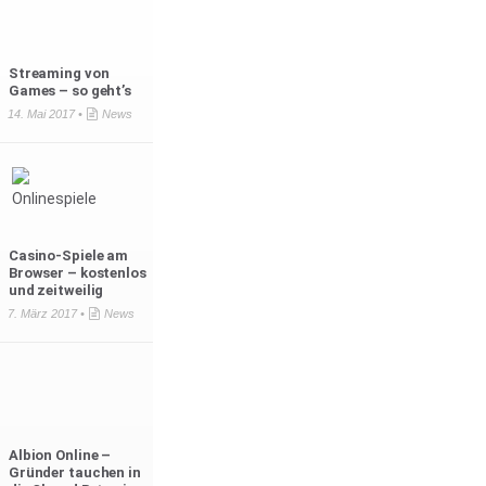
Streaming von
Games – so geht’s
14. Mai 2017 •
News
Casino-Spiele am
Browser – kostenlos
und zeitweilig
7. März 2017 •
News
Albion Online –
Gründer tauchen in