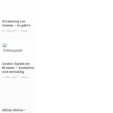
Streaming von
Games – so geht’s
14. Mai 2017 •
News
Casino-Spiele am
Browser – kostenlos
und zeitweilig
7. März 2017 •
News
Albion Online –