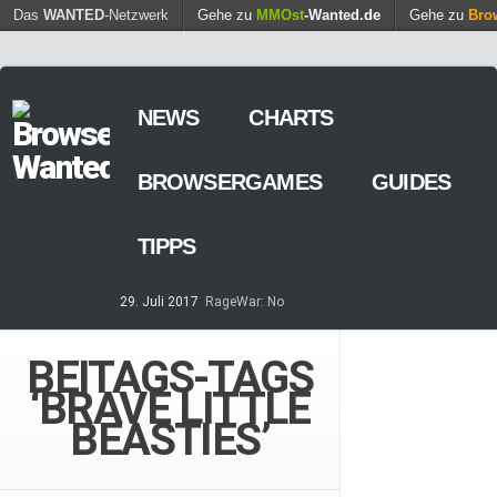
Find out more.
Das
WANTED
-Netzwerk
Gehe zu
MMOst
Okay, thanks
-Wanted.de
Gehe zu
Bro
NEWS
CHARTS
BROWSERGAMES
GUIDES
TIPPS
29. Juli 2017
RageWar: No
Time is save – ist nun online
14. Mai 2017
Streaming von
BEITAGS-TAGS
Games – so geht’s
‘BRAVE LITTLE
7. März 2017
Casino-Spiele
am Browser – kostenlos und
BEASTIES’
zeitweilig
8. Februar 2017
MARS
TOMORROW – Gewaltfreie