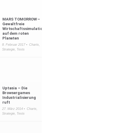
MARS TOMORROW –
Gewaltfreie
Wirtschaftssimulation
auf dem roten
Planeten
8. Februar 2017 •
Charts
,
Strategie
,
Tests
Uptasia – Die
Browsergames
Industrialisierung
ruft
27. März 2014 •
Charts
,
Strategie
,
Tests