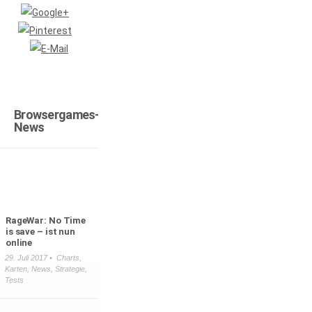
Browsergames-
News
RageWar: No Time
is save – ist nun
online
29. Juli 2017 •
Charts
,
Karten
,
News
,
Strategie
,
Tests