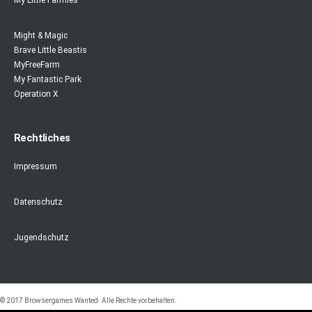
My Little Farmies
Might & Magic
Brave Little Beastis
MyFreeFarm
My Fantastic Park
Operation X
Rechtliches
Impressum
Datenschutz
Jugendschutz
© 2017 Browsergames Wanted· Alle Rechte vorbehalten.