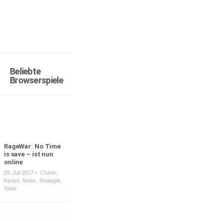
Beliebte
Browserspiele
RageWar: No Time
is save – ist nun
online
29. Juli 2017 •
Charts
,
Karten
,
News
,
Strategie
,
Tests