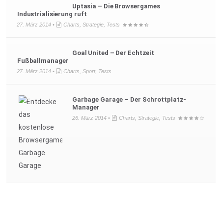
Uptasia – Die Browsergames
Industrialisierung ruft
27. März 2014 •
Charts
,
Strategie
,
Tests
Goal United – Der Echtzeit
Fußballmanager
27. März 2014 •
Charts
,
Sport
,
Tests
Garbage Garage – Der Schrottplatz-
Manager
26. März 2014 •
Charts
,
Strategie
,
Tests