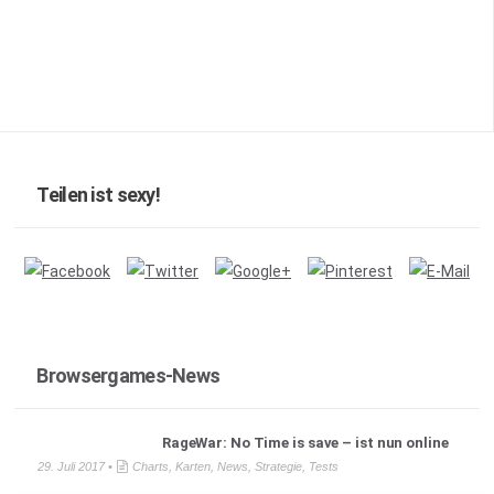
Teilen ist sexy!
Browsergames-News
RageWar: No Time is save – ist nun online
29. Juli 2017 •
Charts
,
Karten
,
News
,
Strategie
,
Tests