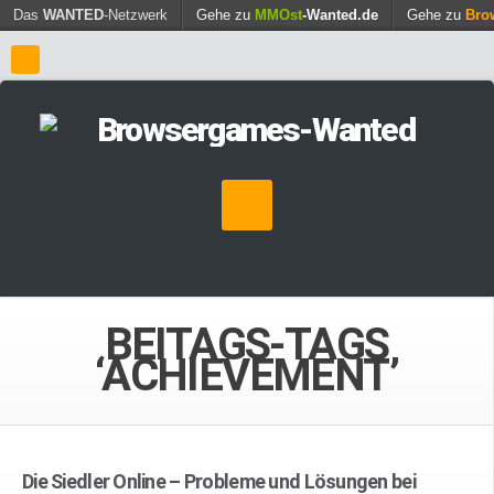
Find out more.
Das
WANTED
-Netzwerk
Gehe zu
MMOst
Okay, thanks
-Wanted.de
Gehe zu
Bro
BEITAGS-TAGS
‘ACHIEVEMENT’
Die Siedler Online – Probleme und Lösungen bei