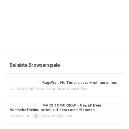
Beliebte Browserspiele
RageWar: No Time is save – ist nun online
29. Juli 2017 •
Charts
,
Karten
,
News
,
Strategie
,
Tests
MARS TOMORROW – Gewaltfreie
Wirtschaftssimulation auf dem roten Planeten
8. Februar 2017 •
Charts
,
Strategie
,
Tests