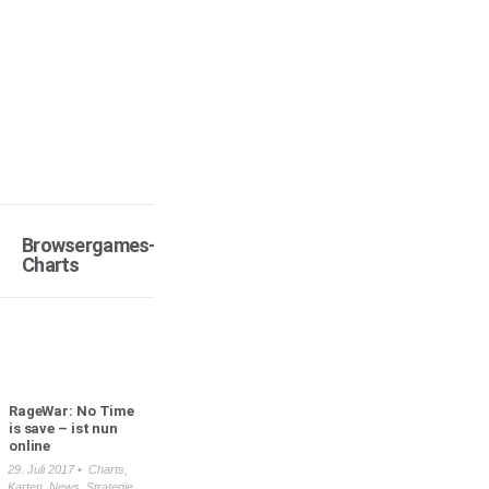
Browsergames-
Charts
RageWar: No Time
is save – ist nun
online
29. Juli 2017 •
Charts
,
Karten
,
News
,
Strategie
,