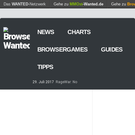
Find out more.
Das
WANTED
-Netzwerk
Gehe zu
MMOst
Okay, thanks
-Wanted.de
Gehe zu
Bro
NEWS
CHARTS
BROWSERGAMES
GUIDES
TIPPS
29. Juli 2017
RageWar: No
Time is save – ist nun online
14. Mai 2017
Streaming von
Games – so geht’s
7. März 2017
Casino-Spiele
am Browser – kostenlos und
zeitweilig
8. Februar 2017
MARS
TOMORROW – Gewaltfreie