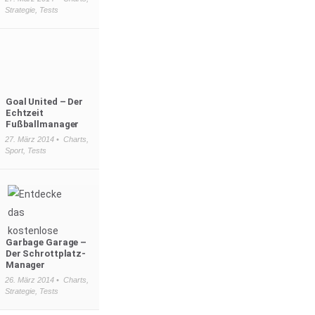
Strategie
,
Tests
Goal United – Der
Echtzeit
Fußballmanager
27. März 2014 •
Charts
,
Sport
,
Tests
Garbage Garage –
Der Schrottplatz-
Manager
26. März 2014 •
Charts
,
Strategie
,
Tests