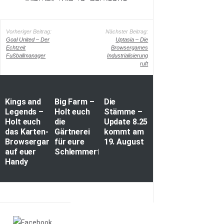
Vorheriger Beitrag:
Nächster Beitrag:
Goal United – Der
Uptasia – Die
Echtzeit
Browsergames
Fußballmanager
Industrialisierung
ruft
Kings and
Big Farm –
Die
Legends –
Holt euch
Stämme –
Holt euch
die
Update 8.25
das Karten-
Gärtnerei
kommt am
Browsergame
für eure
19. August
auf euer
Schlemmerfarm
Handy