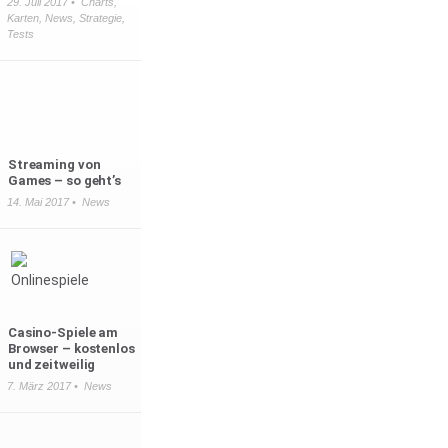
29. Juli 2017 •
Charts
,
Karten
,
News
,
Strategie
,
Tests
Streaming von
Games – so geht’s
14. Mai 2017 •
News
Casino-Spiele am
Browser – kostenlos
und zeitweilig
7. März 2017 •
News