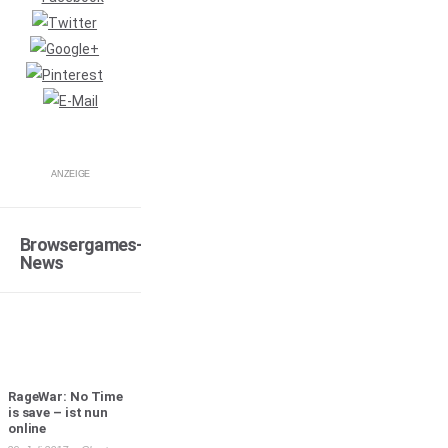
ANZEIGE
Browsergames-
News
RageWar: No Time
is save – ist nun
online