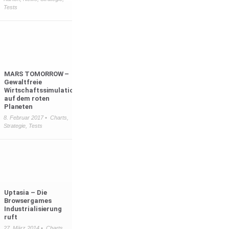
Tests
MARS TOMORROW –
Gewaltfreie
Wirtschaftssimulation
auf dem roten
Planeten
8. Februar 2017 •
Charts
,
Strategie
,
Tests
Uptasia – Die
Browsergames
Industrialisierung
ruft
27. März 2014 •
Charts
,