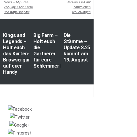
News – My Free
Version T4.4 mit
Zoo, My Free Farm
zahlreichen
und Kapi Hospital
Neuerungen
Kings and
Big Farm –
Die
Legends –
Holt euch
Stämme –
Holt euch
die
Update 8.25
das Karten-
Gärtnerei
kommt am
Browsergame
für eure
19. August
auf euer
Schlemmerfarm
Handy