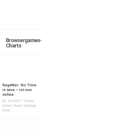
Browsergames-
Charts
RageWar: No Time
is save – ist nun
online
29. Juli 2017 •
Charts
,
Karten
,
News
,
Strategie
,
Tests