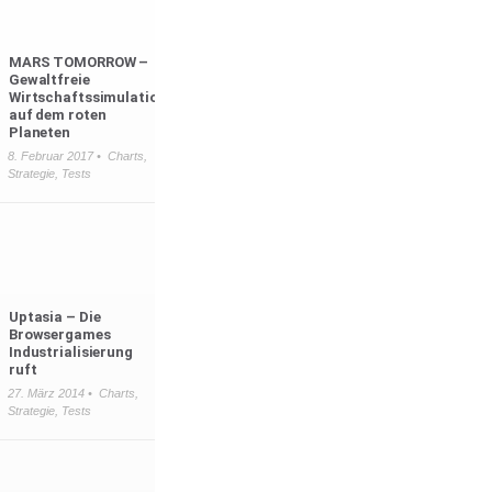
MARS TOMORROW –
Gewaltfreie
Wirtschaftssimulation
auf dem roten
Planeten
8. Februar 2017 •
Charts
,
Strategie
,
Tests
Uptasia – Die
Browsergames
Industrialisierung
ruft
27. März 2014 •
Charts
,
Strategie
,
Tests