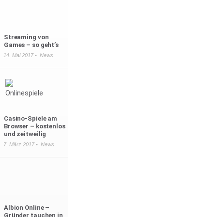
Streaming von
Games – so geht’s
14. Mai 2017 •
News
Casino-Spiele am
Browser – kostenlos
und zeitweilig
7. März 2017 •
News
Albion Online –
Gründer tauchen in