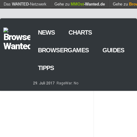
Find out more.
Das
WANTED
-Netzwerk
Gehe zu
MMOst
Okay, thanks
-Wanted.de
Gehe zu
Bro
NEWS
CHARTS
BROWSERGAMES
GUIDES
TIPPS
29. Juli 2017
RageWar: No
Time is save – ist nun online
14. Mai 2017
Streaming von
Games – so geht’s
7. März 2017
Casino-Spiele
am Browser – kostenlos und
zeitweilig
8. Februar 2017
MARS
TOMORROW – Gewaltfreie