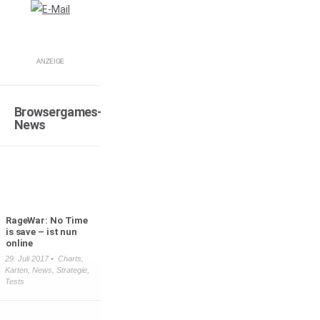
ANZEIGE
Browsergames-
News
RageWar: No Time
is save – ist nun
online
29. Juli 2017 •
Charts
,
Karten
,
News
,
Strategie
,
Tests