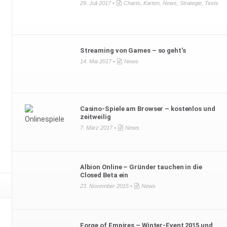
29. Juli 2017 •
Charts
,
Karten
,
News
,
Strategie
,
Tests
Streaming von Games – so geht’s
14. Mai 2017 •
News
Casino-Spiele am Browser – kostenlos und
zeitweilig
7. März 2017 •
News
Albion Online – Gründer tauchen in die
Closed Beta ein
23. November 2015 •
News
Forge of Empires – Winter-Event 2015 und