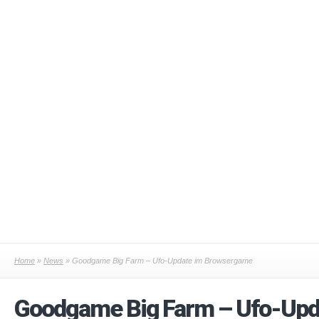
Home
»
News
» Goodgame Big Farm – Ufo-Update im Browsergame
Goodgame Big Farm – Ufo-Up