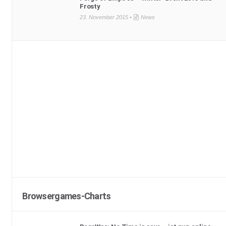
Frosty
23. November 2015 •
News
Browsergames-Charts