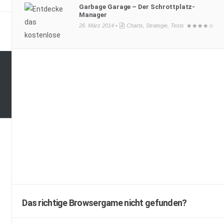
Garbage Garage – Der Schrottplatz-
Manager
26. März 2014 •
Charts
,
Strategie
,
Tests
Das richtige Browsergame nicht gefunden?