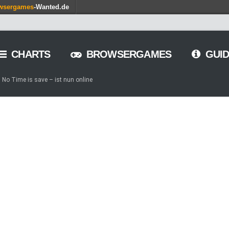
wsergames
-Wanted.de
CHARTS
BROWSERGAMES
GUID
No Time is save – ist nun online
g von Games – so geht’s
iele am Browser – kostenlos und zeitweilig
OMORROW – Gewaltfreie Wirtschaftssimulation auf dem roten
ion Online – Gründer tauchen in die Closed Beta ein
ge of Empires – Winter-Event 2015 und Frosty
 and Legends – Holt euch das Karten-Browsergame auf euer Handy
arm – Holt euch die Gärtnerei für eure Schlemmerfarm
tämme – Update 8.25 kommt am 19. August
mba – Doppelte Erfahrungspunkte bis zum 18. August