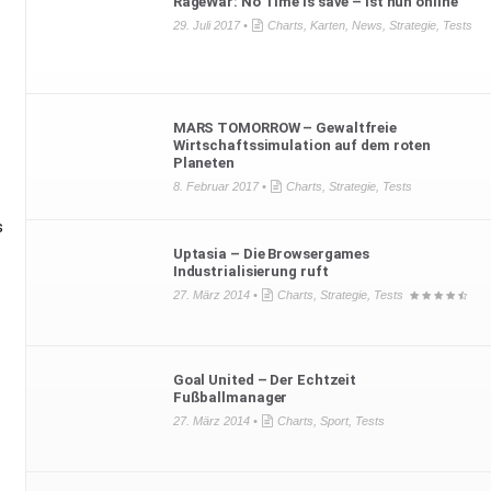
RageWar: No Time is save – ist nun online
29. Juli 2017 •
Charts
,
Karten
,
News
,
Strategie
,
Tests
MARS TOMORROW – Gewaltfreie
Wirtschaftssimulation auf dem roten
Planeten
8. Februar 2017 •
Charts
,
Strategie
,
Tests
s
Uptasia – Die Browsergames
Industrialisierung ruft
27. März 2014 •
Charts
,
Strategie
,
Tests
Goal United – Der Echtzeit
Fußballmanager
27. März 2014 •
Charts
,
Sport
,
Tests