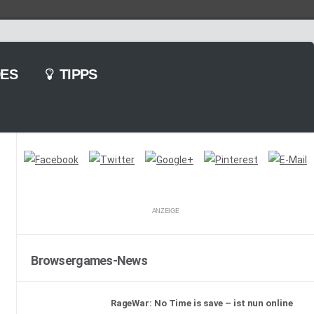
ES
TIPPS
ANZEIGE
Browsergames-News
RageWar: No Time is save – ist nun online