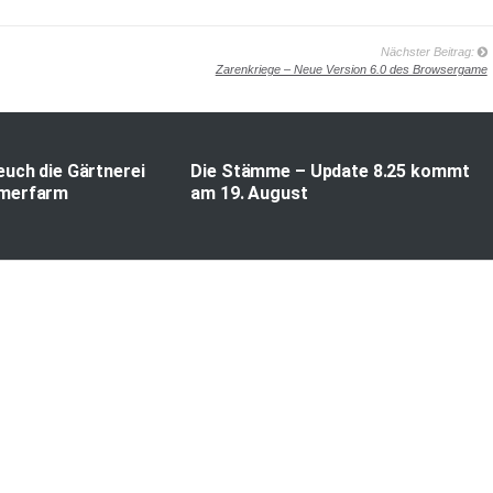
Nächster Beitrag:
Zarenkriege – Neue Version 6.0 des Browsergame
euch die Gärtnerei
Die Stämme – Update 8.25 kommt
mmerfarm
am 19. August