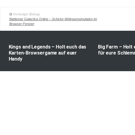
Vorheriger Beitrag:
Battlestar Galactica Online – Schicke Weltraumsimulation im
Browser-Fenster
Kings and Legends – Holt euch das
Big Farm – Holt 
Karten-Browsergame auf euer
für eure Schle
Handy