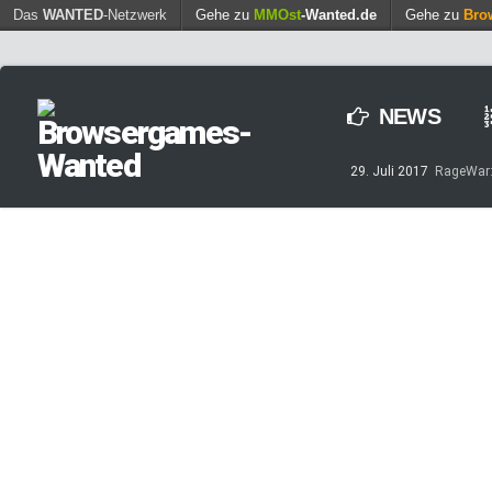
Find out more.
Das
WANTED
-Netzwerk
Gehe zu
MMOst
Okay, thanks
-Wanted.de
Gehe zu
Bro
NEWS
29. Juli 2017
RageWar: 
14. Mai 2017
Streamin
7. März 2017
Casino-Sp
8. Februar 2017
MARS T
Planeten
23. November 2015
Alb
23. November 2015
For
22. August 2014
Kings
19. August 2014
Big F
17. August 2014
Die S
16. August 2014
ZooMu