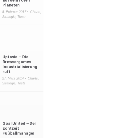
auf dem roten
Planeten
8. Februar 2017 •
Charts
,
Strategie
,
Tests
Uptasia – Die
Browsergames
Industrialisierung
ruft
27. März 2014 •
Charts
,
Strategie
,
Tests
Goal United – Der
Echtzeit
Fußballmanager