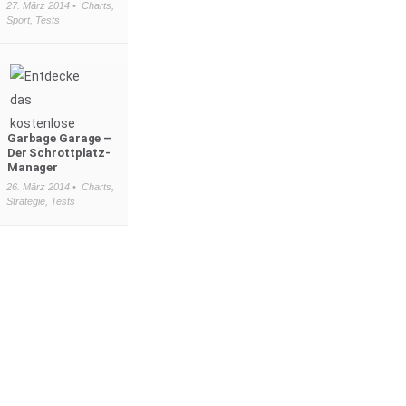
27. März 2014 •
Charts
,
Sport
,
Tests
Garbage Garage –
Der Schrottplatz-
Manager
26. März 2014 •
Charts
,
Strategie
,
Tests