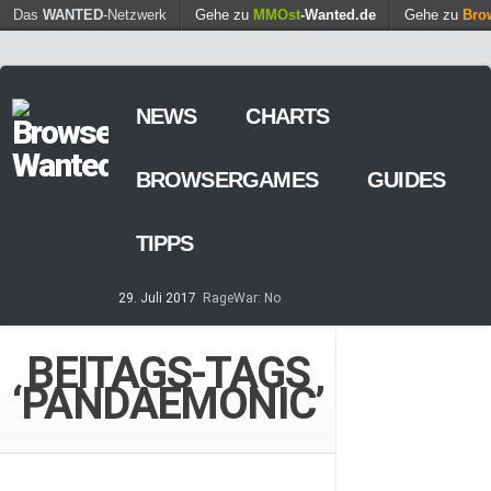
Find out more.
Das
WANTED
-Netzwerk
Gehe zu
MMOst
Okay, thanks
-Wanted.de
Gehe zu
Bro
NEWS
CHARTS
BROWSERGAMES
GUIDES
TIPPS
29. Juli 2017
RageWar: No
Time is save – ist nun online
14. Mai 2017
Streaming von
BEITAGS-TAGS
Games – so geht’s
‘PANDAEMONIC’
7. März 2017
Casino-Spiele
am Browser – kostenlos und
zeitweilig
8. Februar 2017
MARS
TOMORROW – Gewaltfreie