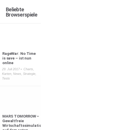
Beliebte
Browserspiele
RageWar: No Time
is save – ist nun
online
29. Juli 2017 •
Charts
,
Karten
,
News
,
Strategie
,
Tests
MARS TOMORROW –
Gewaltfreie
Wirtschaftssimulation