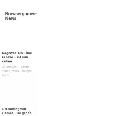
Browsergames-
News
RageWar: No Time
is save – ist nun
online
29. Juli 2017 •
Charts
,
Karten
,
News
,
Strategie
,
Tests
Streaming von
Games – so geht’s