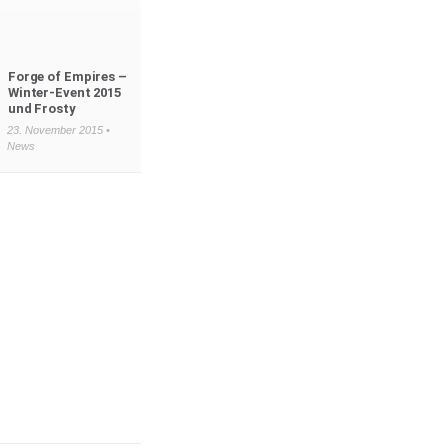
Forge of Empires –
Winter-Event 2015
und Frosty
23. November 2015 •
News