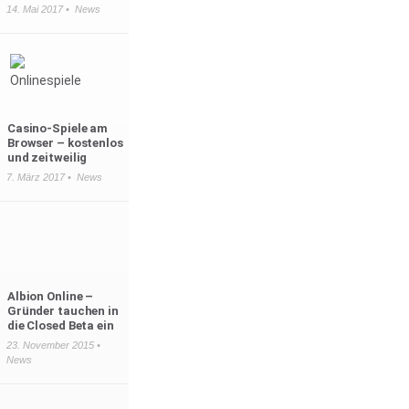
14. Mai 2017 •
News
Casino-Spiele am
Browser – kostenlos
und zeitweilig
7. März 2017 •
News
Albion Online –
Gründer tauchen in
die Closed Beta ein
23. November 2015 •
News