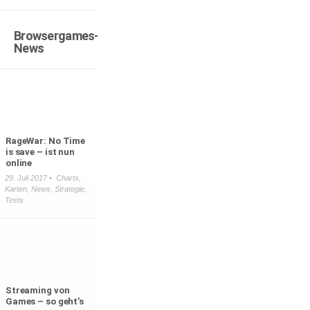
Browsergames-
News
RageWar: No Time
is save – ist nun
online
29. Juli 2017 •
Charts
,
Karten
,
News
,
Strategie
,
Tests
Streaming von
Games – so geht’s