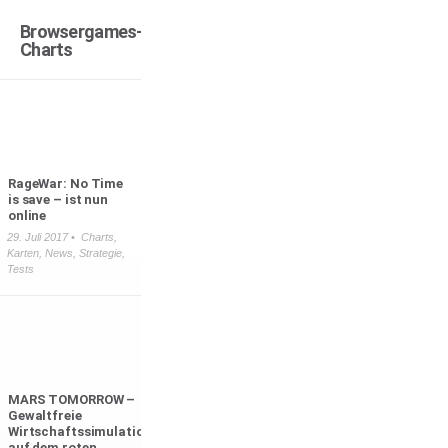
Browsergames-
Charts
RageWar: No Time
is save – ist nun
online
29. Juli 2017 •
Charts
,
Karten
,
News
,
Strategie
,
Tests
MARS TOMORROW –
Gewaltfreie
Wirtschaftssimulation
auf dem roten