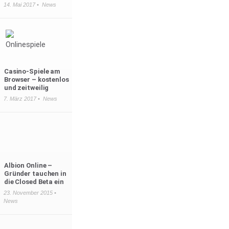
14. Mai 2017 •
News
Casino-Spiele am
Browser – kostenlos
und zeitweilig
7. März 2017 •
News
Albion Online –
Gründer tauchen in
die Closed Beta ein
23. November 2015 •
News