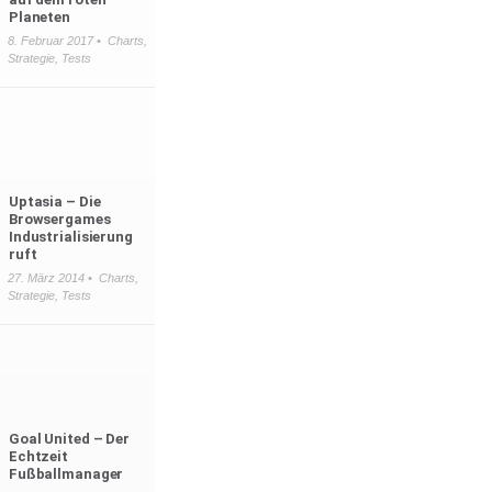
Planeten
8. Februar 2017 •
Charts
,
Strategie
,
Tests
Uptasia – Die
Browsergames
Industrialisierung
ruft
27. März 2014 •
Charts
,
Strategie
,
Tests
Goal United – Der
Echtzeit
Fußballmanager