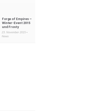
Forge of Empires –
Winter-Event 2015
und Frosty
23. November 2015 •
News