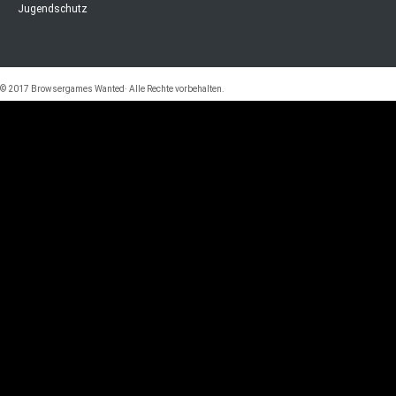
Jugendschutz
© 2017 Browsergames Wanted· Alle Rechte vorbehalten.