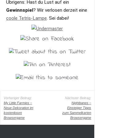
Übrigens: Hast du Lust auf ein
Gewinnspiel
? Wir verlosen derzeit eine
coole Tetris-Lampe
. Sei dabei!
Vorheriger Beitrag:
Nächster Beitrag:
My Little Farmies –
Nightbanes –
Neue Dekoration im
Einsteiger Tipps
kostenlosen
zum Sammelkarten
Browsergame
Browsergame