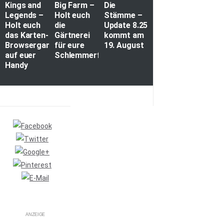
Kings and
Big Farm –
Die
Legends –
Holt euch
Stämme –
Holt euch
die
Update 8.25
das Karten-
Gärtnerei
kommt am
Browsergame
für eure
19. August
auf euer
Schlemmerfarm
Handy
ANZEIGE