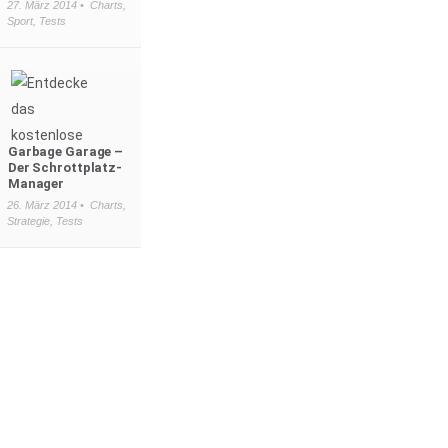
27. März 2014 •
Charts
,
Sport
,
Tests
Garbage Garage –
Der Schrottplatz-
Manager
26. März 2014 •
Charts
,
Strategie
,
Tests