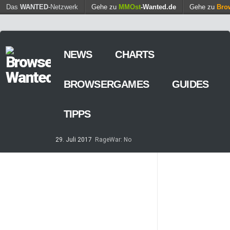
Find out more.
Das
WANTED
-Netzwerk
Gehe zu
MMOst
Okay, thanks
-Wanted.de
Gehe zu
Bro
NEWS
CHARTS
BROWSERGAMES
GUIDES
TIPPS
29. Juli 2017
RageWar: No
Time is save – ist nun online
14. Mai 2017
Streaming von
Games – so geht’s
7. März 2017
Casino-Spiele
am Browser – kostenlos und
zeitweilig
8. Februar 2017
MARS
TOMORROW – Gewaltfreie