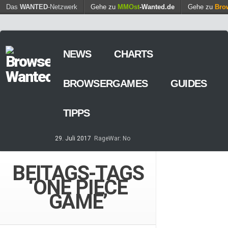
Find out more.
Das
WANTED
-Netzwerk
Gehe zu
MMOst
Okay, thanks
-Wanted.de
Gehe zu
Bro
NEWS
CHARTS
BROWSERGAMES
GUIDES
TIPPS
29. Juli 2017
RageWar: No
Time is save – ist nun online
14. Mai 2017
Streaming von
BEITAGS-TAGS
Games – so geht’s
‘ONE PIECE
7. März 2017
Casino-Spiele
am Browser – kostenlos und
GAME’
zeitweilig
8. Februar 2017
MARS
TOMORROW – Gewaltfreie