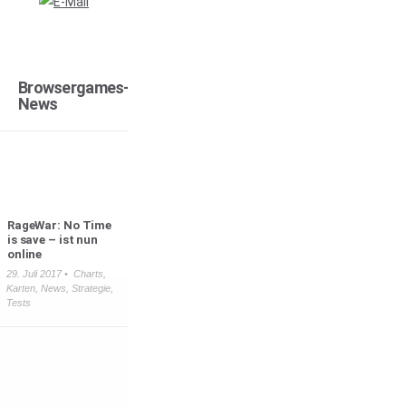
Browsergames-
News
RageWar: No Time
is save – ist nun
online
29. Juli 2017 •
Charts
,
Karten
,
News
,
Strategie
,
Tests