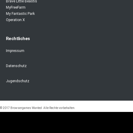
Brave Little Beastis
MyFreeFarm
My Fantastic Park
Operation X
Rechtliches
Impressum
Datenschutz
Jugendschutz
© 2017 Browsergames Wanted· Alle Rechte vorbehalten.