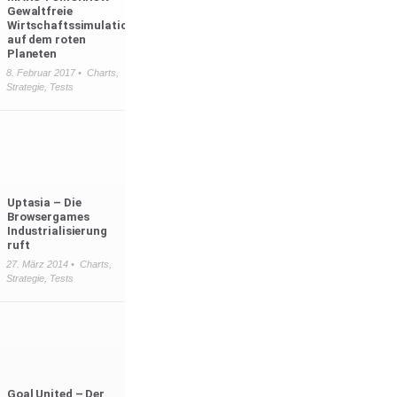
Gewaltfreie
Wirtschaftssimulation
auf dem roten
Planeten
8. Februar 2017 •
Charts
,
Strategie
,
Tests
Uptasia – Die
Browsergames
Industrialisierung
ruft
27. März 2014 •
Charts
,
Strategie
,
Tests
Goal United – Der