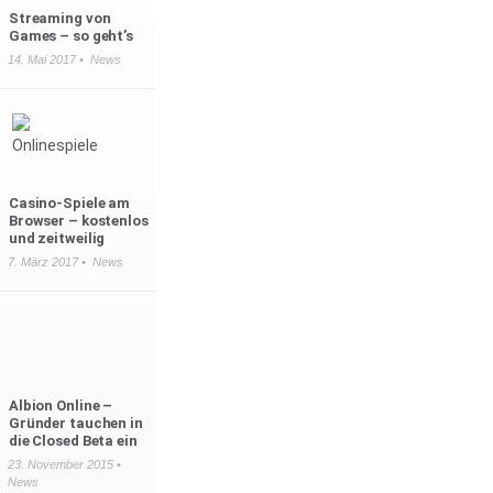
Streaming von
Games – so geht’s
14. Mai 2017 •
News
Casino-Spiele am
Browser – kostenlos
und zeitweilig
7. März 2017 •
News
Albion Online –
Gründer tauchen in
die Closed Beta ein
23. November 2015 •
News