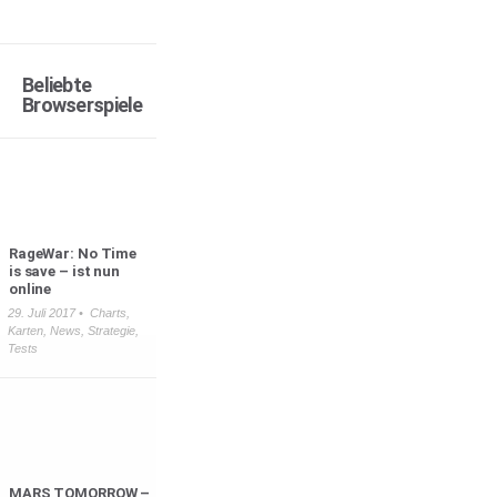
Beliebte
Browserspiele
RageWar: No Time
is save – ist nun
online
29. Juli 2017 •
Charts
,
Karten
,
News
,
Strategie
,
Tests
MARS TOMORROW –