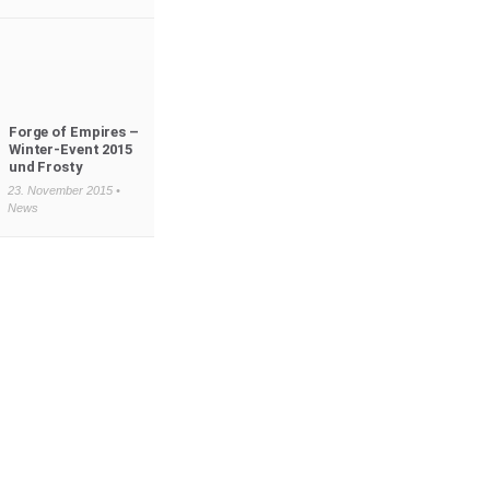
Forge of Empires –
Winter-Event 2015
und Frosty
23. November 2015 •
News