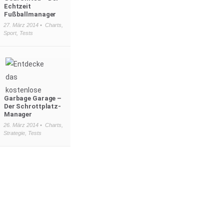
Echtzeit
Fußballmanager
27. März 2014 •
Charts
,
Sport
,
Tests
Garbage Garage –
Der Schrottplatz-
Manager
26. März 2014 •
Charts
,
Strategie
,
Tests