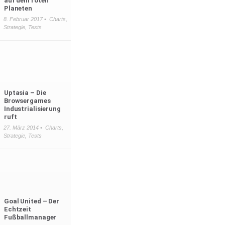
auf dem roten
Planeten
8. Februar 2017 •
Charts
,
Strategie
,
Tests
Uptasia – Die
Browsergames
Industrialisierung
ruft
27. März 2014 •
Charts
,
Strategie
,
Tests
Goal United – Der
Echtzeit
Fußballmanager