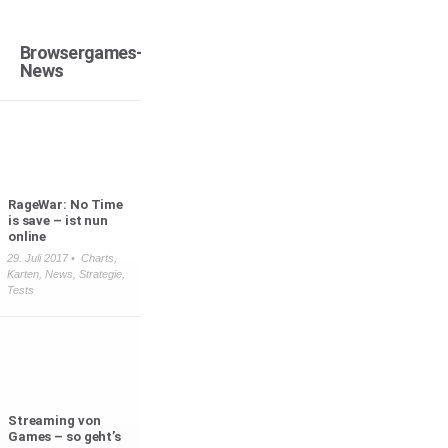
Browsergames-
News
RageWar: No Time
is save – ist nun
online
29. Juli 2017 •
Charts
,
Karten
,
News
,
Strategie
,
Tests
Streaming von
Games – so geht’s