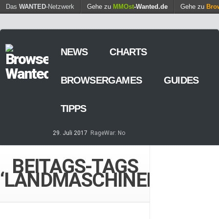
Find out more.
Das
WANTED
-Netzwerk
Gehe zu
MMOst
Okay, thanks
-Wanted.de
Gehe zu
Bro
NEWS
CHARTS
BROWSERGAMES
GUIDES
TIPPS
29. Juli 2017
RageWar: No
Time is save – ist nun online
14. Mai 2017
Streaming von
BEITAGS-TAGS
Games – so geht’s
‘LANDMASCHINEN’
7. März 2017
Casino-Spiele
am Browser – kostenlos und
zeitweilig
8. Februar 2017
MARS
TOMORROW – Gewaltfreie