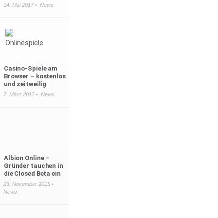
14. Mai 2017 •
News
Casino-Spiele am
Browser – kostenlos
und zeitweilig
7. März 2017 •
News
Albion Online –
Gründer tauchen in
die Closed Beta ein
23. November 2015 •
News