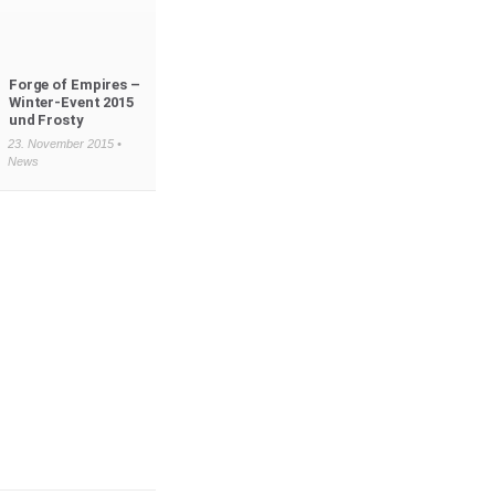
Forge of Empires –
Winter-Event 2015
und Frosty
23. November 2015 •
News