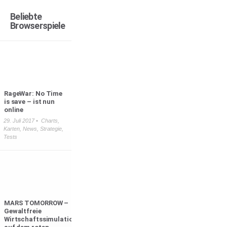
Beliebte
Browserspiele
RageWar: No Time
is save – ist nun
online
29. Juli 2017 •
Charts
,
Karten
,
News
,
Strategie
,
Tests
MARS TOMORROW –
Gewaltfreie
Wirtschaftssimulation