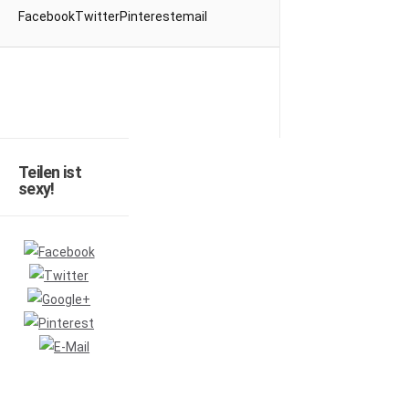
FacebookTwitterPinterestemail
Teilen ist
sexy!