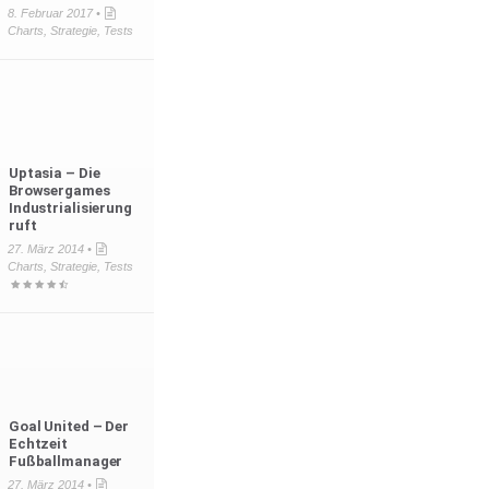
8. Februar 2017 •
Charts
,
Strategie
,
Tests
Uptasia – Die
Browsergames
Industrialisierung
ruft
27. März 2014 •
Charts
,
Strategie
,
Tests
Goal United – Der
Echtzeit
Fußballmanager
27. März 2014 •