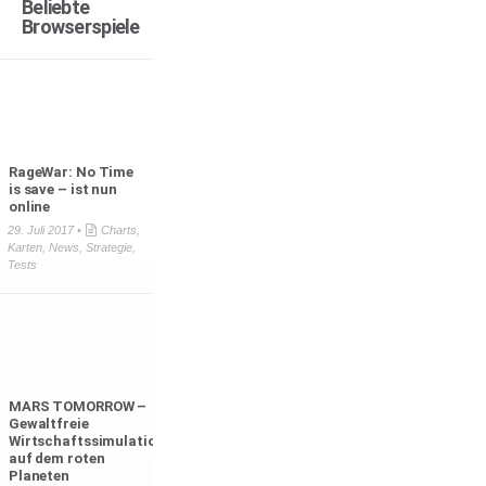
Beliebte
Browserspiele
RageWar: No Time
is save – ist nun
online
29. Juli 2017 •
Charts
,
Karten
,
News
,
Strategie
,
Tests
MARS TOMORROW –
Gewaltfreie
Wirtschaftssimulation
auf dem roten
Planeten