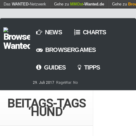
Find out more.
Das
WANTED
-Netzwerk
Gehe zu
MMOst
Okay, thanks
-Wanted.de
Gehe zu
Bro
NEWS
CHARTS
BROWSERGAMES
GUIDES
TIPPS
29. Juli 2017
RageWar: No
Time is save – ist nun online
14. Mai 2017
Streaming von
BEITAGS-TAGS
Games – so geht’s
‘HUND’
7. März 2017
Casino-Spiele
am Browser – kostenlos und
zeitweilig
8. Februar 2017
MARS
TOMORROW – Gewaltfreie