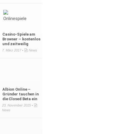
Casino-Spiele am
Browser – kostenlos
und zeitweilig
7. März 2017 •
News
Albion Online –
Gründer tauchen in
die Closed Beta ein
23. November 2015 •
News