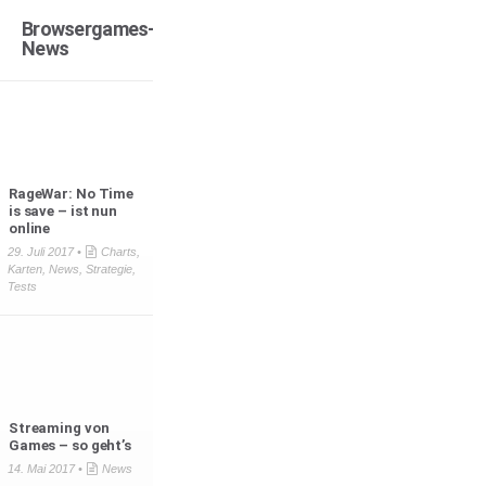
Browsergames-
News
RageWar: No Time
is save – ist nun
online
29. Juli 2017 •
Charts
,
Karten
,
News
,
Strategie
,
Tests
Streaming von
Games – so geht’s
14. Mai 2017 •
News