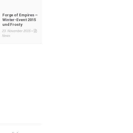
Forge of Empires –
Winter-Event 2015
und Frosty
23. November 2015 •
News