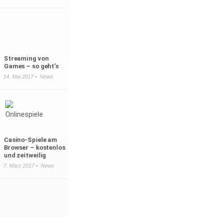
Streaming von
Games – so geht’s
14. Mai 2017 •
News
Casino-Spiele am
Browser – kostenlos
und zeitweilig
7. März 2017 •
News