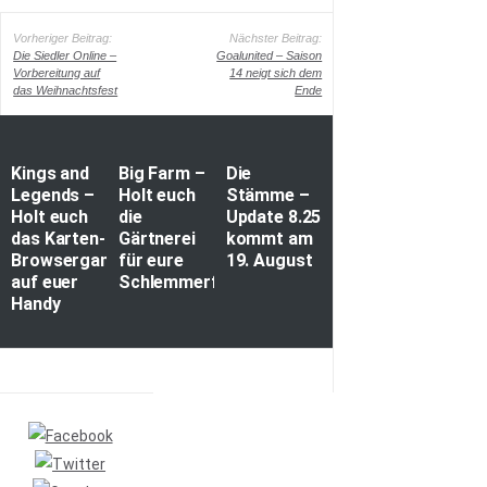
Vorheriger Beitrag:
Nächster Beitrag:
Die Siedler Online –
Goalunited – Saison
Vorbereitung auf
14 neigt sich dem
das Weihnachtsfest
Ende
Kings and
Big Farm –
Die
Legends –
Holt euch
Stämme –
Holt euch
die
Update 8.25
das Karten-
Gärtnerei
kommt am
Browsergame
für eure
19. August
auf euer
Schlemmerfarm
Handy