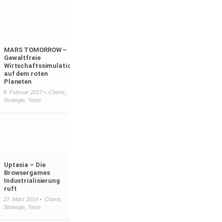
MARS TOMORROW –
Gewaltfreie
Wirtschaftssimulation
auf dem roten
Planeten
8. Februar 2017 •
Charts
,
Strategie
,
Tests
Uptasia – Die
Browsergames
Industrialisierung
ruft
27. März 2014 •
Charts
,
Strategie
,
Tests