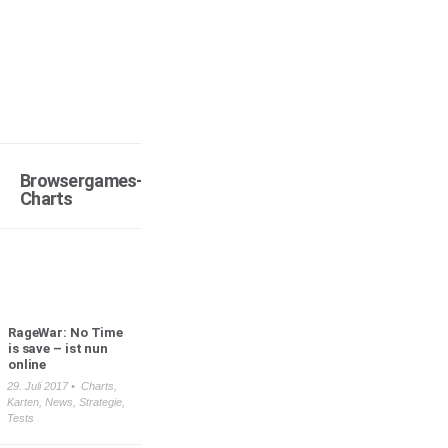
Browsergames-
Charts
RageWar: No Time
is save – ist nun
online
29. Juli 2017 •
Charts
,
Karten
,
News
,
Strategie
,
Tests