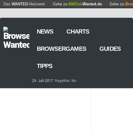
Find out more.
Das
WANTED
-Netzwerk
Gehe zu
MMOst
Okay, thanks
-Wanted.de
Gehe zu
Bro
NEWS
CHARTS
BROWSERGAMES
GUIDES
TIPPS
29. Juli 2017
RageWar: No
Time is save – ist nun online
14. Mai 2017
Streaming von
Games – so geht’s
7. März 2017
Casino-Spiele
am Browser – kostenlos und
zeitweilig
8. Februar 2017
MARS
TOMORROW – Gewaltfreie