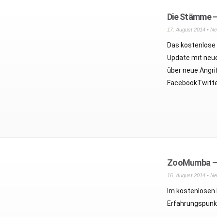
Die Stämme –
17. August 2014 •
Ne
Das kostenlose
Update mit neue
über neue Angri
FacebookTwitte
ZooMumba – D
16. August 2014 •
Ne
Im kostenlosen
Erfahrungspunk