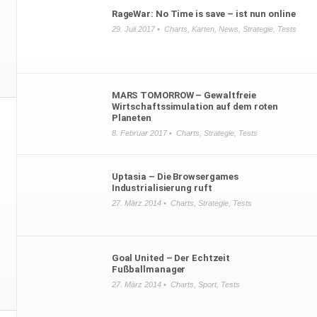
RageWar: No Time is save – ist nun online
29. Juli 2017 •
Charts
,
Karten
,
News
,
Strategie
,
Tests
MARS TOMORROW – Gewaltfreie
Wirtschaftssimulation auf dem roten
Planeten
8. Februar 2017 •
Charts
,
Strategie
,
Tests
Uptasia – Die Browsergames
Industrialisierung ruft
27. März 2014 •
Charts
,
Strategie
,
Tests
Goal United – Der Echtzeit
Fußballmanager
27. März 2014 •
Charts
,
Sport
,
Tests