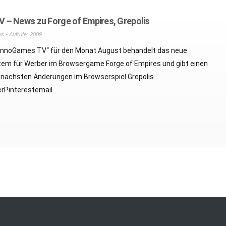
 – News zu Forge of Empires, Grepolis
ws
• Aufrufe: 2009
 „InnoGames TV“ für den Monat August behandelt das neue
em für Werber im Browsergame Forge of Empires und gibt einen
e nächsten Änderungen im Browserspiel Grepolis.
rPinterestemail