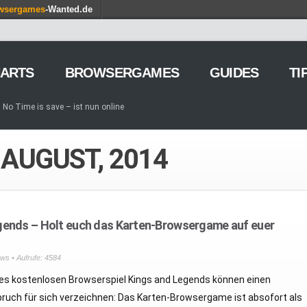
wsergames
-Wanted.de
ARTS
BROWSERGAMES
GUIDES
TI
No Time is save – ist nun online
g von Games – so geht’s
iele am Browser – kostenlos und zeitweilig
 AUGUST, 2014
OMORROW – Gewaltfreie Wirtschaftssimulation auf dem roten
ion Online – Gründer tauchen in die Closed Beta ein
ge of Empires – Winter-Event 2015 und Frosty
 and Legends – Holt euch das Karten-Browsergame auf euer Handy
arm – Holt euch die Gärtnerei für eure Schlemmerfarm
gends – Holt euch das Karten-Browsergame auf euer
tämme – Update 8.25 kommt am 19. August
mba – Doppelte Erfahrungspunkte bis zum 18. August
ws
• Aufrufe: 4584
des kostenlosen Browserspiel Kings and Legends können einen
ruch für sich verzeichnen: Das Karten-Browsergame ist absofort als