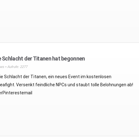
e Schlacht der Titanen hat begonnen
ws
• Aufrufe: 2277
ie Schlacht der Titanen, ein neues Event im kostenlosen
fight. Versenkt feindliche NPCs und staubt tolle Belohnungen ab!
rPinterestemail