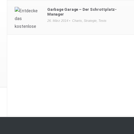
Garbage Garage – Der Schrottplatz-
Manager
26. März 2014 •
Charts
,
Strategie
,
Tests