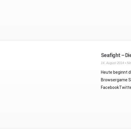
Seafight – Di
14. August 2014 •
Ne
Heute beginnt d
Browsergame Sea
FacebookTwitte