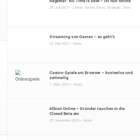
RageWar: No Time is save – ist nun online
29. Juli 2017 •
Charts
,
Karten
,
News
,
Strategie
,
Tests
Streaming von Games – so geht’s
14. Mai 2017 •
News
Casino-Spiele am Browser – kostenlos und
zeitweilig
7. März 2017 •
News
Albion Online – Gründer tauchen in die
Closed Beta ein
23. November 2015 •
News