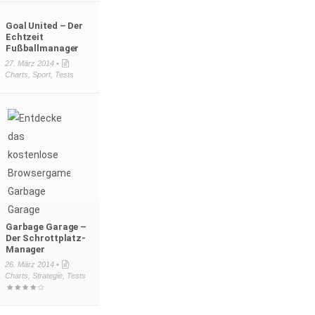
Goal United – Der
Echtzeit
Fußballmanager
27. März 2014 •
Charts
,
Sport
,
Tests
Garbage Garage –
Der Schrottplatz-
Manager
26. März 2014 •
Charts
,
Strategie
,
Tests