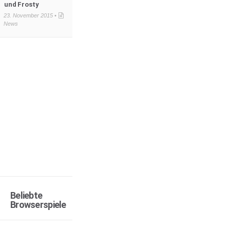
und Frosty
23. November 2015 •
News
Beliebte
Browserspiele