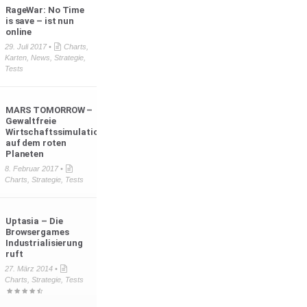
RageWar: No Time
is save – ist nun
online
29. Juli 2017 •
Charts
,
Karten
,
News
,
Strategie
,
Tests
MARS TOMORROW –
Gewaltfreie
Wirtschaftssimulation
auf dem roten
Planeten
8. Februar 2017 •
Charts
,
Strategie
,
Tests
Uptasia – Die
Browsergames
Industrialisierung
ruft
27. März 2014 •
Charts
,
Strategie
,
Tests