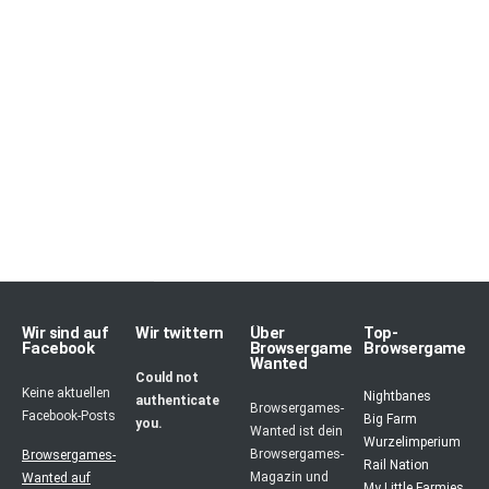
Wir sind auf
Wir twittern
Über
Top-
Facebook
Browsergames-
Browsergames
Wanted
Could not
Keine aktuellen
Nightbanes
authenticate
Browsergames-
Facebook-Posts
Big Farm
you.
Wanted ist dein
Wurzelimperium
Browsergames-
Browsergames-
Rail Nation
Magazin und
Wanted auf
My Little Farmies