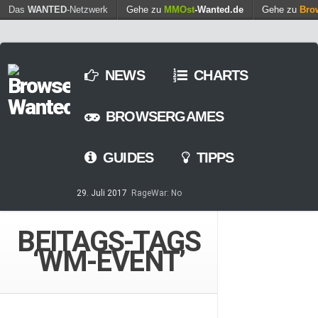
Find out more.
Das
WANTED
-Netzwerk
Gehe zu
MMOst
Okay, thanks
-Wanted.de
Gehe zu
Bro
NEWS
CHARTS
BROWSERGAMES
GUIDES
TIPPS
29. Juli 2017
RageWar: No
Time is save – ist nun online
14. Mai 2017
Streaming von
BEITAGS-TAGS
Games – so geht’s
‘WM-EVENT’
7. März 2017
Casino-Spiele
am Browser – kostenlos und
zeitweilig
8. Februar 2017
MARS
TOMORROW – Gewaltfreie