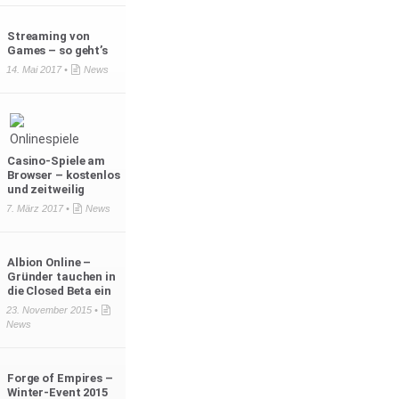
Streaming von
Games – so geht’s
14. Mai 2017 •
News
Casino-Spiele am
Browser – kostenlos
und zeitweilig
7. März 2017 •
News
Albion Online –
Gründer tauchen in
die Closed Beta ein
23. November 2015 •
News
Forge of Empires –
Winter-Event 2015