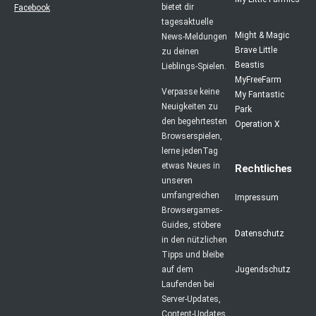
bietet dir
Facebook
tagesaktuelle
Might & Magic
News-Meldungen
Brave Little
zu deinen
Beastis
Lieblings-Spielen.
MyFreeFarm
Verpasse keine
My Fantastic
Neuigkeiten zu
Park
den begehrtesten
Operation X
Browserspielen,
lerne jedenTag
etwas Neues in
Rechtliches
unseren
umfangreichen
Impressum
Browsergames-
Guides, stöbere
Datenschutz
in den nützlichen
Tipps und bleibe
auf dem
Jugendschutz
Laufenden bei
Server-Updates,
Content-Updates