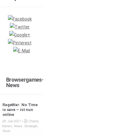
Browsergames-
News
RageWar: No Time
is save – ist nun
online
29. Juli 2017 •
Charts
,
Karten
,
News
,
Strategie
,
Tests