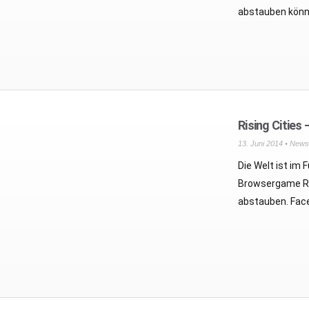
abstauben könn
Rising Cities
13. Juni 2014 •
News
Die Welt ist im
Browsergame Ris
abstauben. Fac