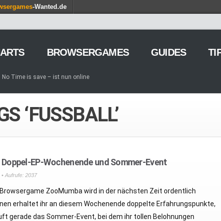
wsergames
-Wanted.de
ARTS
BROWSERGAMES
GUIDES
TI
No Time is save – ist nun online
g von Games – so geht’s
iele am Browser – kostenlos und zeitweilig
GS ‘FUSSBALL’
OMORROW – Gewaltfreie Wirtschaftssimulation auf dem roten
ion Online – Gründer tauchen in die Closed Beta ein
ge of Empires – Winter-Event 2015 und Frosty
 and Legends – Holt euch das Karten-Browsergame auf euer Handy
arm – Holt euch die Gärtnerei für eure Schlemmerfarm
Doppel-EP-Wochenende und Sommer-Event
tämme – Update 8.25 kommt am 19. August
• Aufrufe: 2037
mba – Doppelte Erfahrungspunkte bis zum 18. August
 Browsergame ZooMumba wird in der nächsten Zeit ordentlich
inen erhaltet ihr an diesem Wochenende doppelte Erfahrungspunkte,
ft gerade das Sommer-Event, bei dem ihr tollen Belohnungen