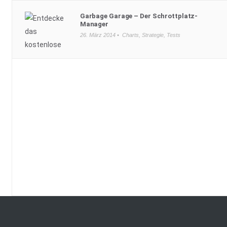
Garbage Garage – Der Schrottplatz-
Manager
26. März 2014 •
Charts
,
Strategie
,
Tests