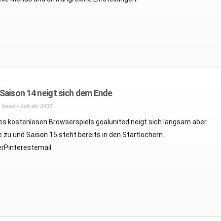
Saison 14 neigt sich dem Ende
•
News
• Aufrufe: 2437
des kostenlosen Browserspiels goalunited neigt sich langsam aber
 zu und Saison 15 steht bereits in den Startlöchern.
rPinterestemail