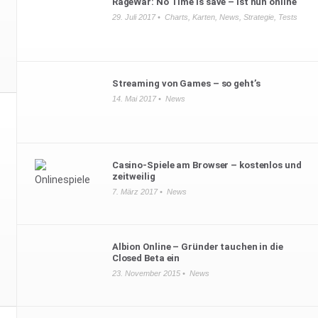
RageWar: No Time is save – ist nun online
29. Juli 2017 •
Charts
,
Karten
,
News
,
Strategie
,
Tests
Streaming von Games – so geht’s
14. Mai 2017 •
News
Casino-Spiele am Browser – kostenlos und
zeitweilig
7. März 2017 •
News
Albion Online – Gründer tauchen in die
Closed Beta ein
23. November 2015 •
News