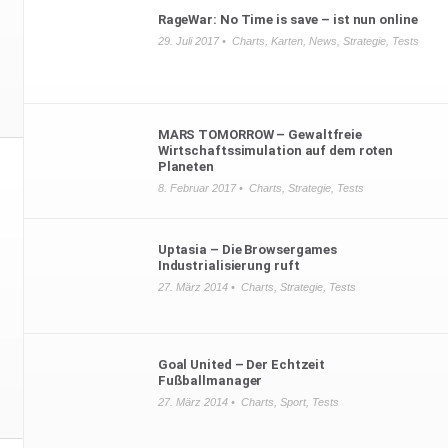
RageWar: No Time is save – ist nun online
29. Juli 2017 •
Charts
,
Karten
,
News
,
Strategie
,
Tests
MARS TOMORROW – Gewaltfreie
Wirtschaftssimulation auf dem roten
Planeten
8. Februar 2017 •
Charts
,
Strategie
,
Tests
Uptasia – Die Browsergames
Industrialisierung ruft
27. März 2014 •
Charts
,
Strategie
,
Tests
Goal United – Der Echtzeit
Fußballmanager
27. März 2014 •
Charts
,
Sport
,
Tests