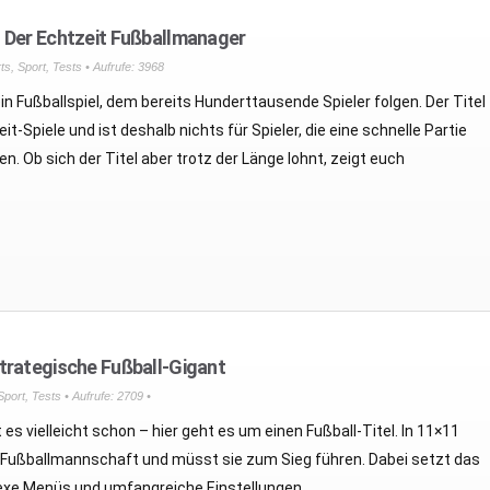
– Der Echtzeit Fußballmanager
ts
,
Sport
,
Tests
• Aufrufe: 3968
ein Fußballspiel, dem bereits Hunderttausende Spieler folgen. Der Titel
it-Spiele und ist deshalb nichts für Spieler, die eine schnelle Partie
en. Ob sich der Titel aber trotz der Länge lohnt, zeigt euch
trategische Fußball-Gigant
Sport
,
Tests
• Aufrufe: 2709 •
es vielleicht schon – hier geht es um einen Fußball-Titel. In 11×11
 Fußballmannschaft und müsst sie zum Sieg führen. Dabei setzt das
exe Menüs und umfangreiche Einstellungen.