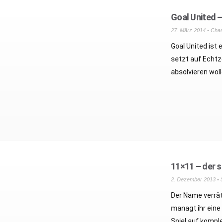
Goal United 
27. März 2014 •
Char
Goal United ist 
setzt auf Echtze
absolvieren woll
11×11 – der s
2. Dezember 2013 •
Der Name verrät 
managt ihr eine
Spiel auf kompl