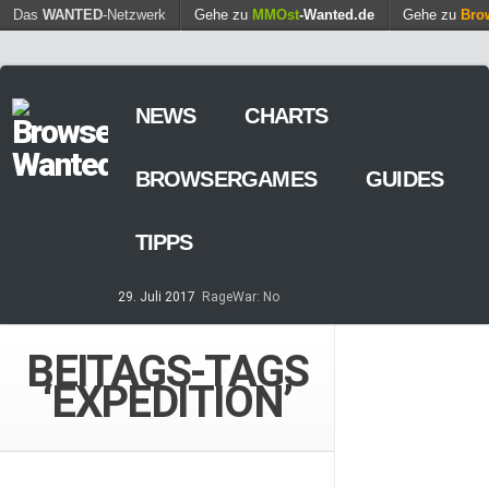
Find out more.
Das
WANTED
-Netzwerk
Gehe zu
MMOst
Okay, thanks
-Wanted.de
Gehe zu
Bro
NEWS
CHARTS
BROWSERGAMES
GUIDES
TIPPS
29. Juli 2017
RageWar: No
Time is save – ist nun online
14. Mai 2017
Streaming von
BEITAGS-TAGS
Games – so geht’s
‘EXPEDITION’
7. März 2017
Casino-Spiele
am Browser – kostenlos und
zeitweilig
8. Februar 2017
MARS
TOMORROW – Gewaltfreie