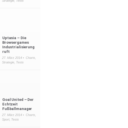
Strategie
,
Tests
Uptasia – Die
Browsergames
Industrialisierung
ruft
27. März 2014 •
Charts
,
Strategie
,
Tests
Goal United – Der
Echtzeit
Fußballmanager
27. März 2014 •
Charts
,
Sport
,
Tests