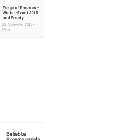
Forge of Empires –
Winter-Event 2015
und Frosty
23. November 2015 •
News
Beliebte
Browserspiele