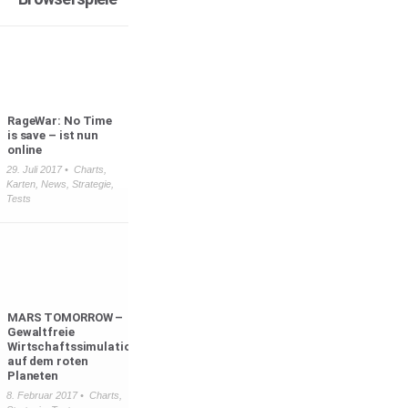
RageWar: No Time
is save – ist nun
online
29. Juli 2017 •
Charts
,
Karten
,
News
,
Strategie
,
Tests
MARS TOMORROW –
Gewaltfreie
Wirtschaftssimulation
auf dem roten
Planeten
8. Februar 2017 •
Charts
,