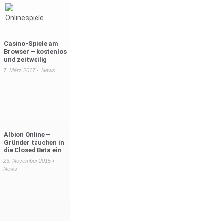
Casino-Spiele am
Browser – kostenlos
und zeitweilig
7. März 2017 •
News
Albion Online –
Gründer tauchen in
die Closed Beta ein
23. November 2015 •
News