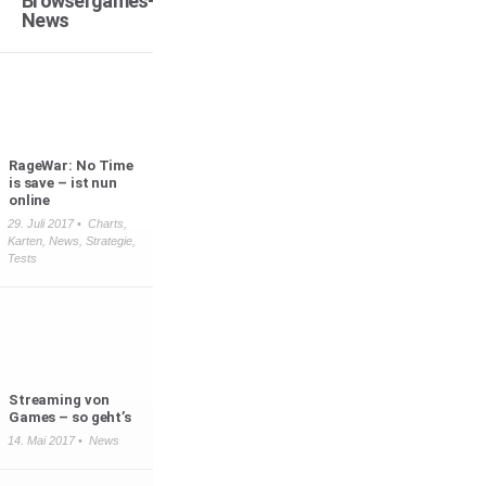
Browsergames-
News
RageWar: No Time
is save – ist nun
online
29. Juli 2017 •
Charts
,
Karten
,
News
,
Strategie
,
Tests
Streaming von
Games – so geht’s
14. Mai 2017 •
News