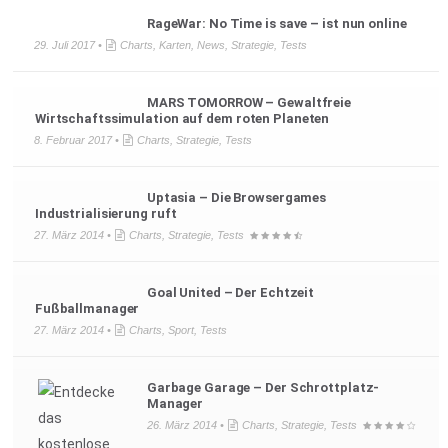
RageWar: No Time is save – ist nun online
29. Juli 2017 •
Charts
,
Karten
,
News
,
Strategie
,
Tests
MARS TOMORROW – Gewaltfreie
Wirtschaftssimulation auf dem roten Planeten
8. Februar 2017 •
Charts
,
Strategie
,
Tests
Uptasia – Die Browsergames
Industrialisierung ruft
27. März 2014 •
Charts
,
Strategie
,
Tests
Goal United – Der Echtzeit
Fußballmanager
27. März 2014 •
Charts
,
Sport
,
Tests
Garbage Garage – Der Schrottplatz-
Manager
26. März 2014 •
Charts
,
Strategie
,
Tests