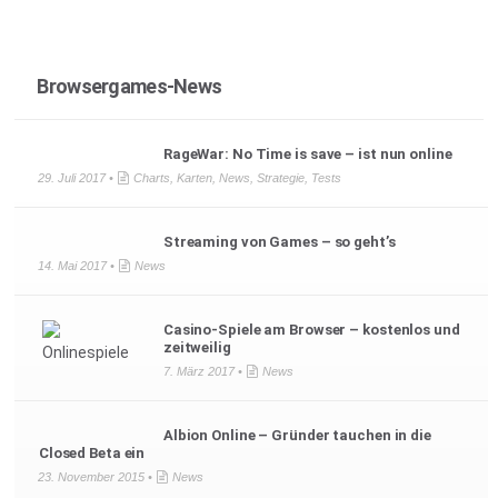
Browsergames-News
RageWar: No Time is save – ist nun online
29. Juli 2017 •
Charts
,
Karten
,
News
,
Strategie
,
Tests
Streaming von Games – so geht’s
14. Mai 2017 •
News
Casino-Spiele am Browser – kostenlos und
zeitweilig
7. März 2017 •
News
Albion Online – Gründer tauchen in die
Closed Beta ein
23. November 2015 •
News