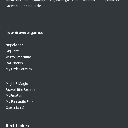
Ob Action, Farm, Fantasy, Sci-Fi, Strategie Sport ... wir haben das passende
Browsergame für dich!
Top-Browsergames
Nightbanes
Big Farm
Wurzelimperium
Rail Nation
My Little Farmies
Might & Magic
Brave Little Beastis
MyFreeFarm
My Fantastic Park
Operation X
Rechtliches