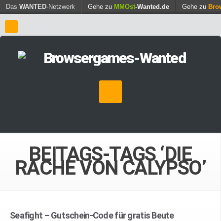
Find out more.
Das
WANTED
-Netzwerk
Gehe zu
MMOst
-Wanted.de
Okay, thanks
Gehe zu
Bro
BEITAGS-TAGS ‘DIE
RACHE VON CALYPSO’
Seafight – Gutschein-Code für gratis Beute