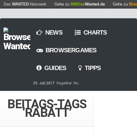
Find out more.
Das
WANTED
-Netzwerk
Gehe zu
MMOst
Okay, thanks
-Wanted.de
Gehe zu
Bro
NEWS
CHARTS
BROWSERGAMES
GUIDES
TIPPS
29. Juli 2017
RageWar: No
Time is save – ist nun online
14. Mai 2017
Streaming von
BEITAGS-TAGS
Games – so geht’s
‘RABATT’
7. März 2017
Casino-Spiele
am Browser – kostenlos und
zeitweilig
8. Februar 2017
MARS
TOMORROW – Gewaltfreie