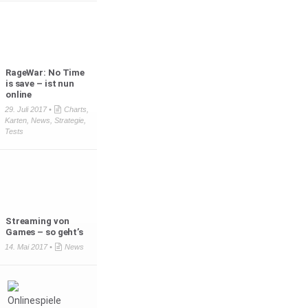
RageWar: No Time
is save – ist nun
online
29. Juli 2017 •
Charts
,
Karten
,
News
,
Strategie
,
Tests
Streaming von
Games – so geht’s
14. Mai 2017 •
News