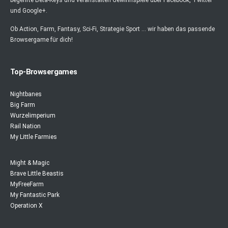
begehrte Beta-Keys und veranstalten Gewinnspiele über Facebook, Twitter
und Google+.
Ob Action, Farm, Fantasy, Sci-Fi, Strategie Sport ... wir haben das passende
Browsergame für dich!
Top-Browsergames
Nightbanes
Big Farm
Wurzelimperium
Rail Nation
My Little Farmies
Might & Magic
Brave Little Beastis
MyFreeFarm
My Fantastic Park
Operation X