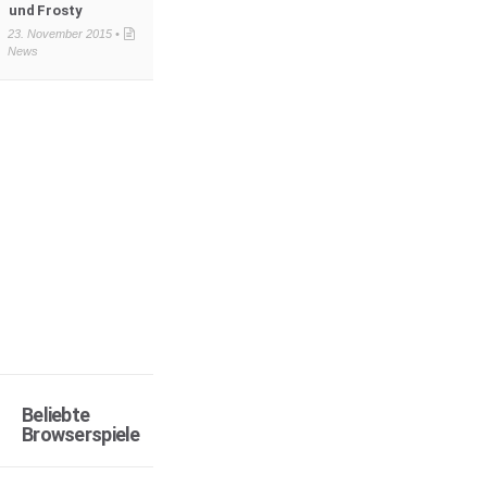
und Frosty
23. November 2015 •
News
Beliebte
Browserspiele