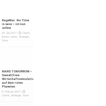
RageWar: No Time
is save – ist nun
online
29. Juli 2017 •
Charts
,
Karten
,
News
,
Strategie
,
Tests
MARS TOMORROW –
Gewaltfreie
Wirtschaftssimulation
auf dem roten
Planeten
8. Februar 2017 •
Charts
,
Strategie
,
Tests