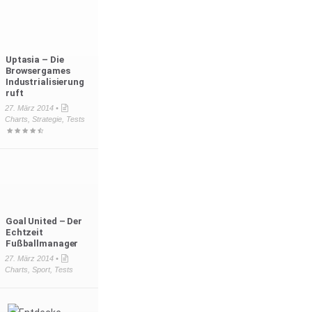
Uptasia – Die
Browsergames
Industrialisierung
ruft
27. März 2014 •
Charts
,
Strategie
,
Tests
Goal United – Der
Echtzeit
Fußballmanager
27. März 2014 •
Charts
,
Sport
,
Tests