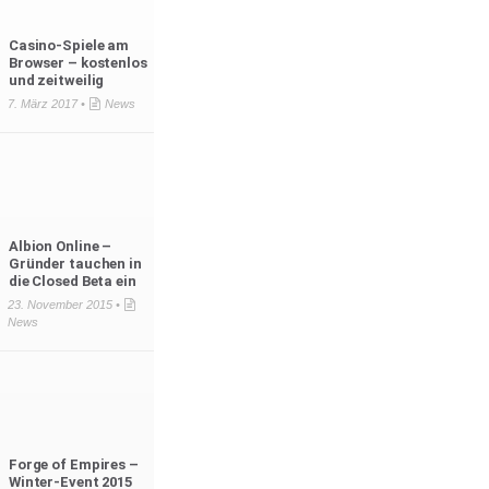
Casino-Spiele am
Browser – kostenlos
und zeitweilig
7. März 2017 •
News
Albion Online –
Gründer tauchen in
die Closed Beta ein
23. November 2015 •
News
Forge of Empires –
Winter-Event 2015