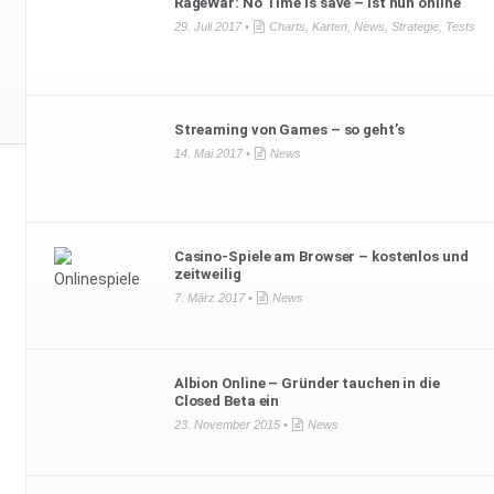
RageWar: No Time is save – ist nun online
29. Juli 2017 •
Charts
,
Karten
,
News
,
Strategie
,
Tests
Streaming von Games – so geht’s
14. Mai 2017 •
News
Casino-Spiele am Browser – kostenlos und
zeitweilig
7. März 2017 •
News
Albion Online – Gründer tauchen in die
Closed Beta ein
23. November 2015 •
News