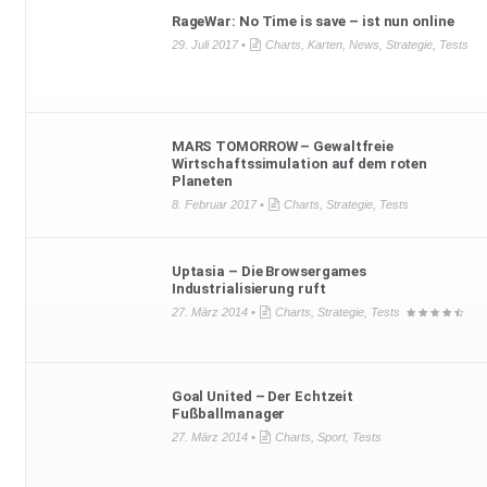
RageWar: No Time is save – ist nun online
29. Juli 2017 •
Charts
,
Karten
,
News
,
Strategie
,
Tests
MARS TOMORROW – Gewaltfreie
Wirtschaftssimulation auf dem roten
Planeten
8. Februar 2017 •
Charts
,
Strategie
,
Tests
Uptasia – Die Browsergames
Industrialisierung ruft
27. März 2014 •
Charts
,
Strategie
,
Tests
Goal United – Der Echtzeit
Fußballmanager
27. März 2014 •
Charts
,
Sport
,
Tests