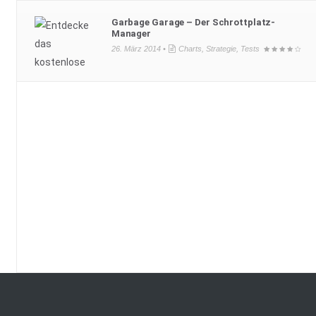
Garbage Garage – Der Schrottplatz-
Manager
26. März 2014 •
Charts
,
Strategie
,
Tests