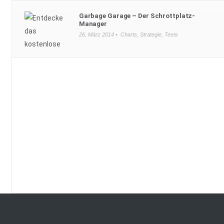
Garbage Garage – Der Schrottplatz-
Manager
26. März 2014 •
Charts
,
Strategie
,
Tests