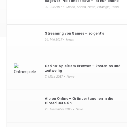
RageWar: No Time is save – ist nun online
29. Juli 2017 •
Charts
,
Karten
,
News
,
Strategie
,
Tests
Streaming von Games – so geht’s
14. Mai 2017 •
News
Casino-Spiele am Browser – kostenlos und
zeitweilig
7. März 2017 •
News
Albion Online – Gründer tauchen in die
Closed Beta ein
23. November 2015 •
News