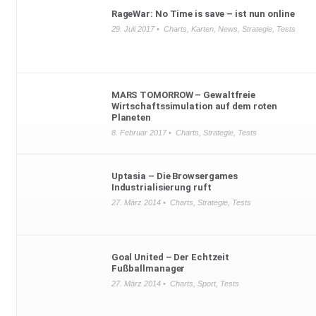
RageWar: No Time is save – ist nun online
29. Juli 2017 •
Charts
,
Karten
,
News
,
Strategie
,
Tests
MARS TOMORROW – Gewaltfreie
Wirtschaftssimulation auf dem roten
Planeten
8. Februar 2017 •
Charts
,
Strategie
,
Tests
Uptasia – Die Browsergames
Industrialisierung ruft
27. März 2014 •
Charts
,
Strategie
,
Tests
Goal United – Der Echtzeit
Fußballmanager
27. März 2014 •
Charts
,
Sport
,
Tests