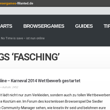
wsergames
-Wanted.de
ARTS
BROWSERGAMES
GUIDES
TI
No Time is save – ist nun online
g von Games – so geht’s
iele am Browser – kostenlos und zeitweilig
GS ‘FASCHING’
OMORROW – Gewaltfreie Wirtschaftssimulation auf dem roten
ion Online – Gründer tauchen in die Closed Beta ein
ge of Empires – Winter-Event 2015 und Frosty
 and Legends – Holt euch das Karten-Browsergame auf euer Handy
arm – Holt euch die Gärtnerei für eure Schlemmerfarm
nline – Karneval 2014 Wettbewerb gestartet
tämme – Update 8.25 kommt am 19. August
• Aufrufe: 2452
mba – Doppelte Erfahrungspunkte bis zum 18. August
it lädt nicht nur zum Verkleiden, sondern auch zu tollen Wettbewerbe
 Kostüm ein. Im Forum des kostenlosen Browserspiel Die Siedler
ie Community-Manager sehen, wie kreativ ihr seid und belohnen eure